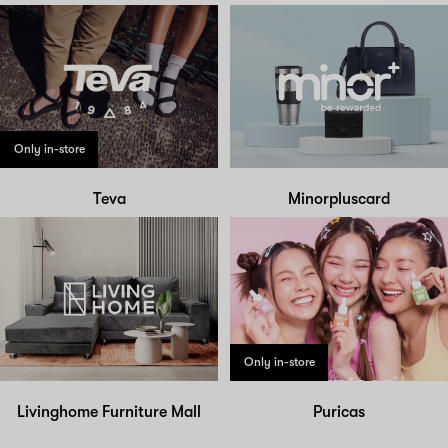
Only in-store
Teva
Minorpluscard
Only in-store
Livinghome Furniture Mall
Puricas