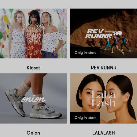
Only in-store
Kloset
REV RUNNR
Only in-store
Onion
LALALASH