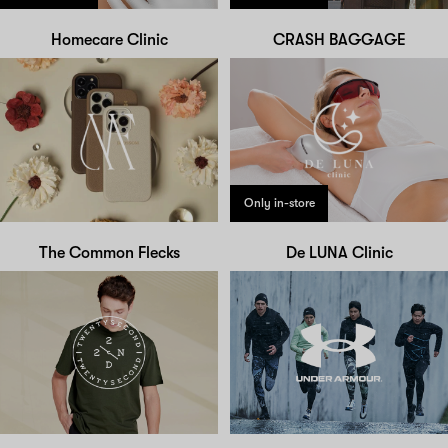
Homecare Clinic
CRASH BAGGAGE
Only in-store
The Common Flecks
De LUNA Clinic