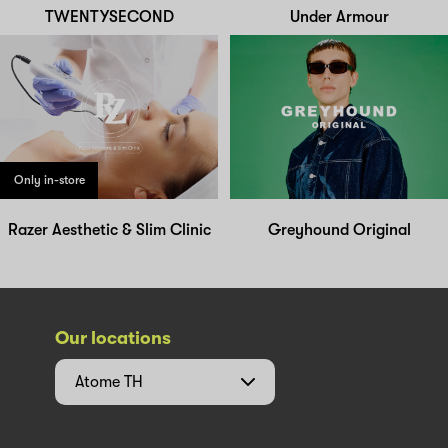
TWENTYSECOND
Under Armour
Only in-store
Razer Aesthetic & Slim Clinic
Greyhound Original
Our locations
Atome
TH