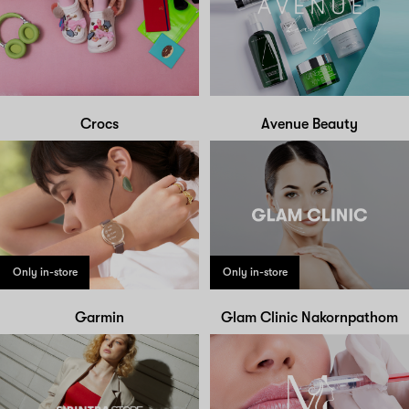
Crocs
Avenue Beauty
Only in-store
Only in-store
Garmin
Glam Clinic Nakornpathom