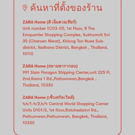
ค้นหาที่ตั้งของร้าน
ZARA Home (ดิ เอ็มควอเทียร์)
Unit number 1C03-05, 1st Floor, 8 The
Emquartier Shopping Complex, Sukhumvit Soi
35 (Charoen Niwat), Khlong Ton Nuea Sub-
district, Vadhana District, Bangkok , Thailand,
10110
ZARA Home (สยามพารากอน)
991 Siam Paragon Shipping Center,unit 225 Fl.
2nd,Rama 1 Rd.,Pathumwan,Bangkok ,
Thailand, 10330
ZARA Home (เซ็นทรัลเวิลด์)
4,4/1-4/2,4/4 Central World Shopping Center
Units D101/3, 1st floor,Ratchadamri Rd.,
Pathumwan,Pathumwan, Bangkok, Thailand,
10330