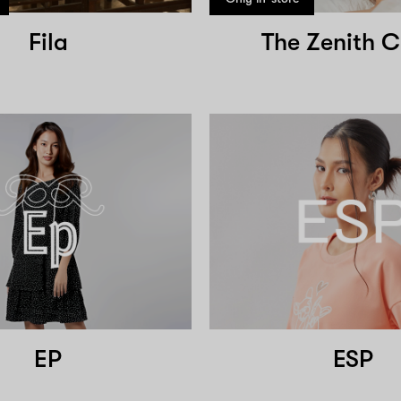
Fila
The Zenith C
EP
ESP