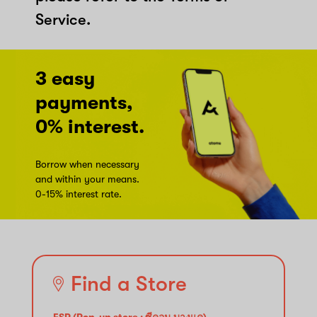
Service.
3 easy
payments,
0% interest.
Borrow when necessary
and within your means.
0-15% interest rate.
Find a Store
ESP (Pop-up store : ซีคอน บางแค)