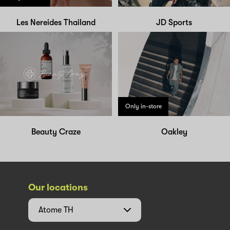
Les Nereides Thailand
JD Sports
Only in-store
Beauty Craze
Oakley
Our locations
Atome
TH