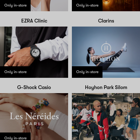
Only in-store
Only in-store
EZRA Clinic
Clarins
Only in-store
Only in-store
G-Shock Casio
Hoyhon Park Silom
Only in-store