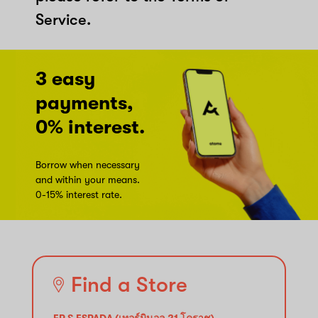
Service.
3 easy
payments,
0% interest.
Borrow when necessary
and within your means.
0-15% interest rate.
Find a Store
EP & ESPADA (เทอร์มินอล 21 โคราช)