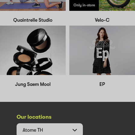
Only in-store
Quaintrelle Studio
Velo-C
Jung Saem Mool
EP
Our locations
Atome
TH