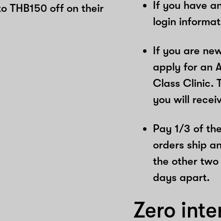
If you have a
to THB150 off on their
login informa
If you are ne
apply for an 
Class Clinic. 
you will recei
Pay 1/3 of the 
orders ship a
the other two
days apart.
Zero inte