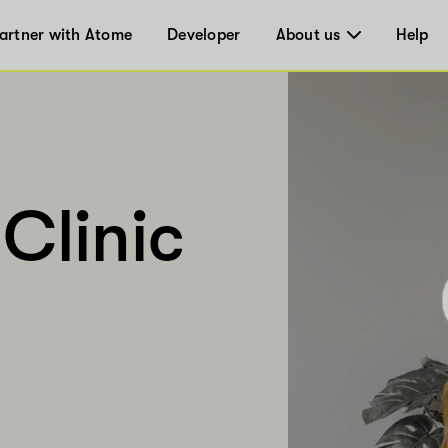
artner with Atome
Developer
About us
Help
Clinic