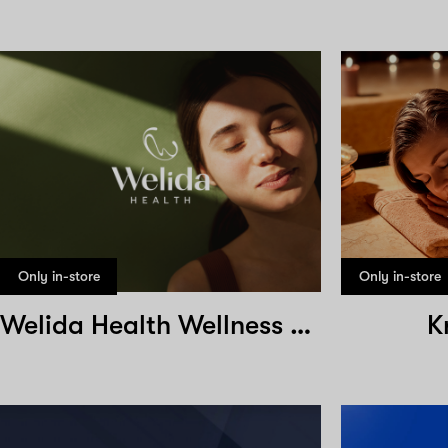
Only in-store
Only in-store
Welida Health Wellness Center
K