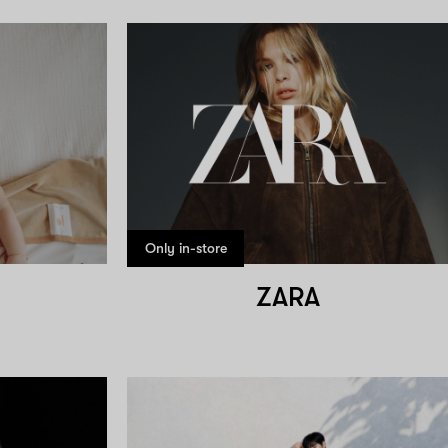
Only in-store
ZARA