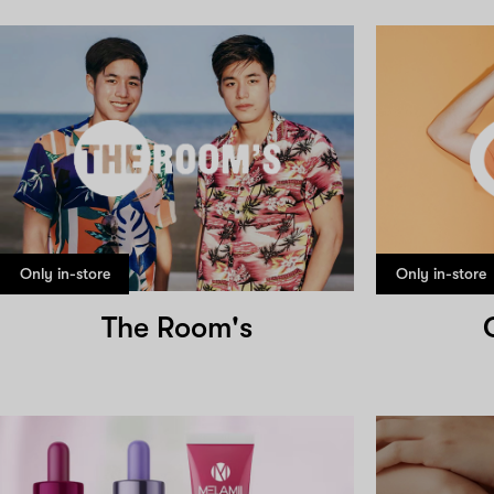
Only in-store
Only in-store
The Room's